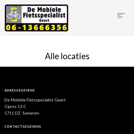
HOME
OVER ONS
Alle locaties
MOBIELE SERVICE
NIEUWE FIETSEN
ONS AANBOD
ELEKTRISCHE FIETSSERVICE
CONTACT
ADRESGEGEVENS
De Mobiele Fietsspecialist Geert
Cipres 13 C
5711 DZ Someren
CONTACTGEGEVENS