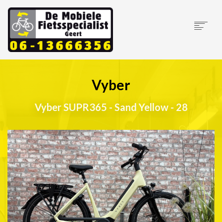
HOME
OVER ONS
Vyber
MOBIELE SERVICE
Vyber SUPR365 - Sand Yellow - 28
NIEUWE FIETSEN
ONS AANBOD
ELEKTRISCHE FIETSSERVICE
CONTACT