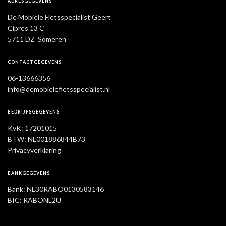
ADRESGEGEVENS
De Mobiele Fietsspecialist Geert
Cipres 13 C
5711 DZ Someren
CONTACTGEGEVENS
06-13666356
info@demobielefietsspecialist.nl
BEDRIJFSGEGEVENS
KvK: 17201015
BTW: NL001886844B73
Privacyverklaring
BANKGEGEVENS
Bank: NL30RABO0130583146
BIC: RABONL2U