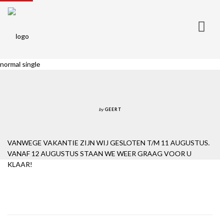
normal single
HOME
OVER ONS
MOBIELE SERVICE
NIEUWE FIETSEN
by
GEERT
ONS AANBOD
ELEKTRISCHE FIETSSERVICE
VANWEGE VAKANTIE ZIJN WIJ GESLOTEN T/M 11 AUGUSTUS.
CONTACT
VANAF 12 AUGUSTUS STAAN WE WEER GRAAG VOOR U
KLAAR!